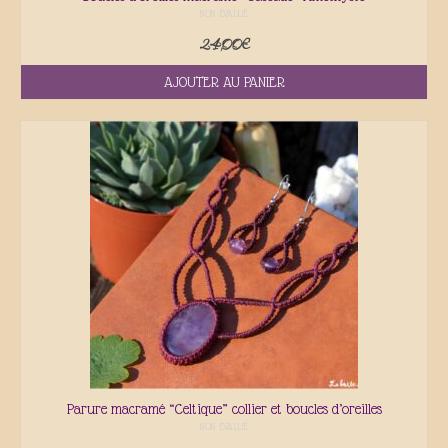
NON ÉVALUÉ
24,00
€
AJOUTER AU PANIER
Parure macramé “Celtique” collier et boucles d’oreilles
NON ÉVALUÉ