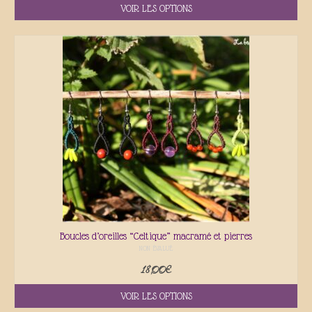
VOIR LES OPTIONS
Boucles d’oreilles “Celtique” macramé et pierres
NON ÉVALUÉ
18,00
€
VOIR LES OPTIONS