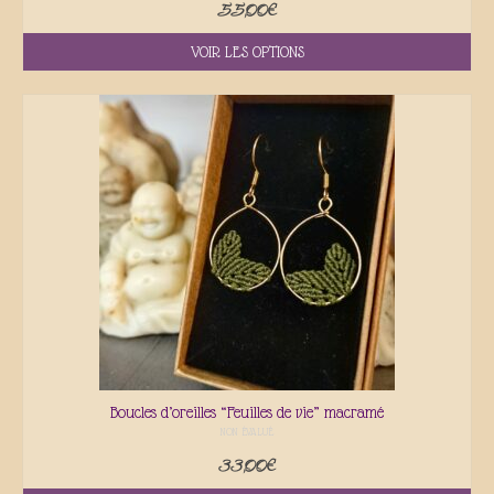
55,00
€
VOIR LES OPTIONS
Boucles d’oreilles “Feuilles de vie” macramé
NON ÉVALUÉ
33,00
€