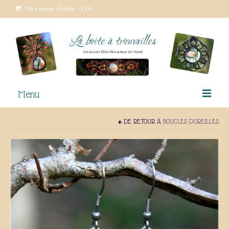
Votre panier d'achats
-
0,00
€
Menu
DE RETOUR À
BOUCLES D'OREILLES
Le macramé
Qui suis-je ?
Lieux de vente
Boutique
Ateliers créatifs
Tutoriels gratuits