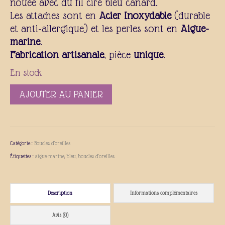
nouée avec du fil ciré bleu canard.
Les attaches sont en
Acier
Inoxydable
(durable
et anti-allergique) et les perles sont en
Aigue-
marine
.
Fabrication artisanale
, pièce
unique
.
En stock
AJOUTER AU PANIER
Catégorie :
Boucles d'oreilles
Étiquettes :
aigue-marine
,
bleu
,
boucles d'oreilles
Description
Informations complémentaires
Avis (0)