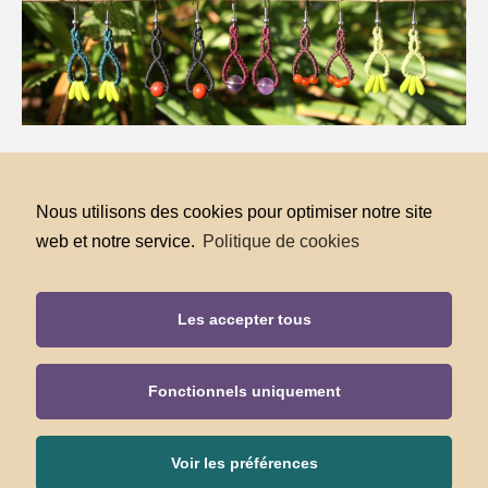
la.boite.a.trouvailles@live.fr
07 81 99 16 54
Nous utilisons des cookies pour optimiser notre site
Serres sur arget, Ariège, Pyrénées
Siret : 85131917800014
web et notre service.
Politique de cookies
Les accepter tous
Fonctionnels uniquement
Politique de cookies (UE)
Mentions légales
Conditions générales de vente
Voir les préférences
Politique de confidentialité