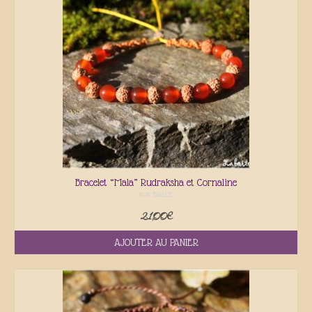
Galerie
Contact
Actualités
Bracelet “Mala” Rudraksha et Cornaline
NON ÉVALUÉ
21,00
€
AJOUTER AU PANIER