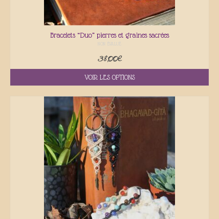
Bracelets “Duo” pierres et graines sacrées
NON ÉVALUÉ
38,00
€
VOIR LES OPTIONS