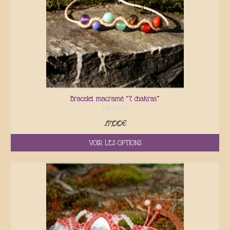
Bracelet macramé “7 chakras”
NON ÉVALUÉ
17,00
€
VOIR LES OPTIONS