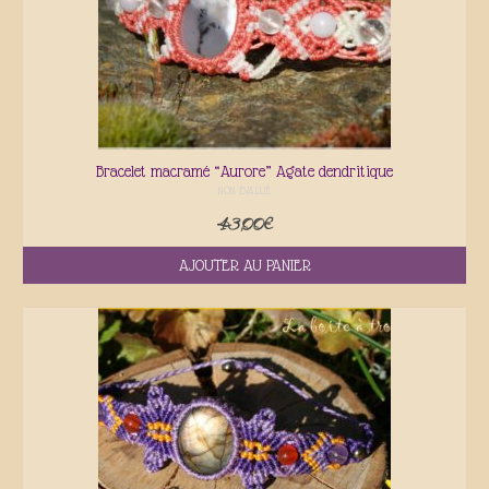
Bracelet macramé “Aurore” Agate dendritique
NON ÉVALUÉ
43,00
€
AJOUTER AU PANIER