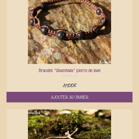
Bracelet “Shambala” pierre de lave
NON ÉVALUÉ
19,00
€
AJOUTER AU PANIER