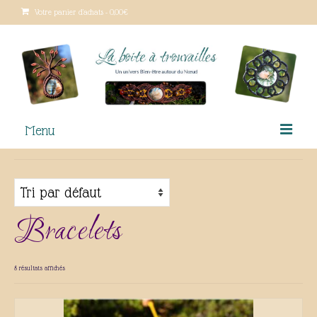
Votre panier d'achats
-
0,00
€
Menu
Le macramé
Qui suis-je ?
Bracelets
Lieux de vente
Boutique
8 résultats affichés
Ateliers créatifs
Tutoriels gratuits