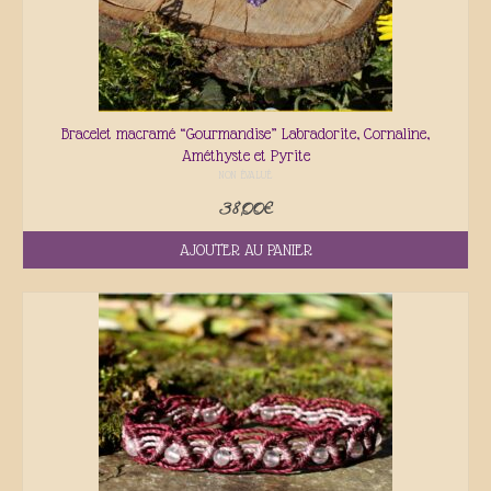
Bracelet macramé “Gourmandise” Labradorite, Cornaline,
Améthyste et Pyrite
NON ÉVALUÉ
38,00
€
AJOUTER AU PANIER