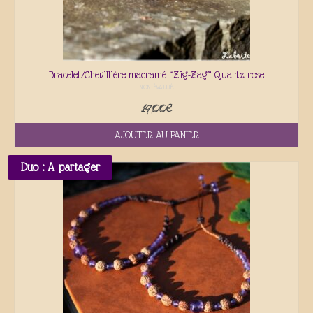
Bracelet/Chevillière macramé “Zig-Zag” Quartz rose
NON ÉVALUÉ
19,00
€
AJOUTER AU PANIER
Duo : A partager