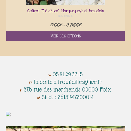
Coffret “7 chakras” Marque-page et bracelets
NON ÉVALUÉ
17,00
€
–
35,00
€
VOIR LES OPTIONS
05.81.29.63.15
​​​​​​​​​​​​​​​
la.boite.a.trouvailles@live.fr
27b rue des marchands 09000 Foix
Siret : 85131917800014