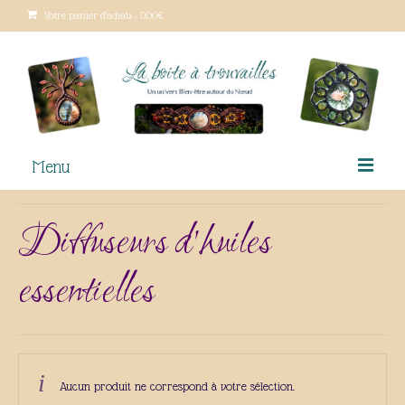
Votre panier d'achats
-
0,00
€
Menu
Le macramé
Diffuseurs d'huiles
Qui suis-je ?
essentielles
Lieux de vente
Boutique
Ateliers créatifs
Aucun produit ne correspond à votre sélection.
Tutoriels gratuits