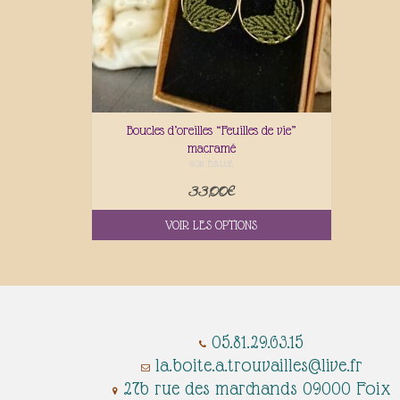
Boucles d’oreilles “Feuilles de vie”
macramé
NON ÉVALUÉ
33,00
€
VOIR LES OPTIONS
05.81.29.63.15
​​​​​​​​​​​​​​​
la.boite.a.trouvailles@live.fr
27b rue des marchands 09000 Foix