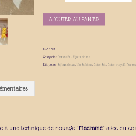
AJOUTER AU PANIER
UGS :
ND
Catégorie :
Porte-clés - Bijoux de sac
Étiquettes :
bijoux de sac
,
bio
,
bohème
,
Coton bio
,
Coton recyclé
,
Porte-c
émentaires
ce à une technique de nouage “
Macramé
” avec du c