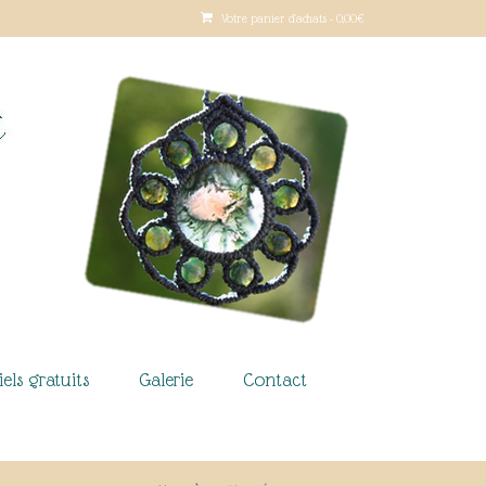
Votre panier d'achats
-
0,00
€
iels gratuits
Galerie
Contact