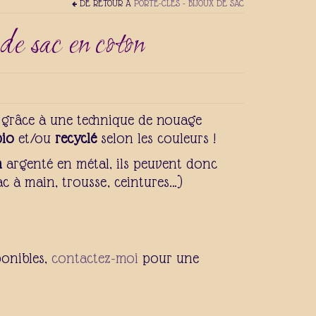
DE RETOUR À
PORTE-CLÉS - BIJOUX DE SAC
e sac en coton
n grâce à une technique de nouage
io
et/ou
recyclé
selon les couleurs !
n
argenté en métal, ils peuvent donc
ac à main, trousse, ceintures…)
ponibles,
contactez-moi
pour une