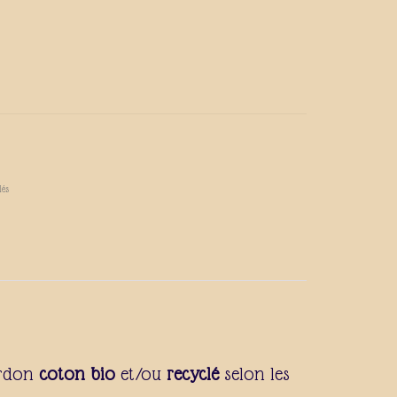
lés
ordon
coton bio
et/ou
recyclé
selon les