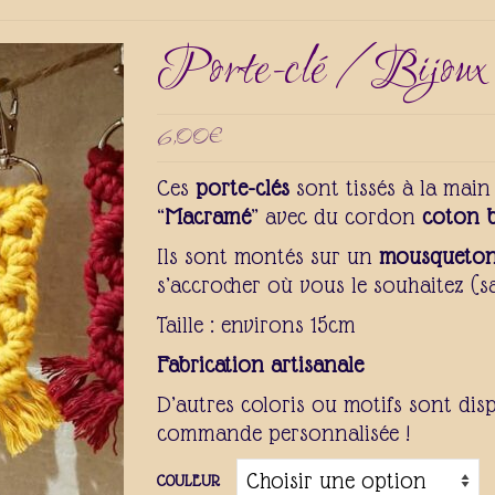
Porte-clé / Bijoux d
6,00
€
Ces
porte-clés
sont tissés à la mai
“
Macramé
” avec du cordon
coton b
Ils sont montés sur un
mousqueto
s’accrocher où vous le souhaitez (s
Taille : environs 15cm
Fabrication artisanale
D’autres coloris ou motifs sont dis
commande personnalisée !
COULEUR