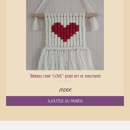
Galerie
Contact
Actualités
Tableau tissé “LOVE” pixel art et macramé
NON ÉVALUÉ
18,00
€
AJOUTER AU PANIER