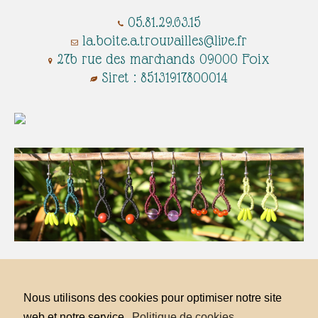
05.81.29.63.15
​​​​​​​​​​​​​​​
la.boite.a.trouvailles@live.fr
27b rue des marchands 09000 Foix
Siret : 85131917800014
la.boite.a.trouvailles@live.fr
07 81 99 16 54
Nous utilisons des cookies pour optimiser notre site
Serres sur arget, Ariège, Pyrénées
Siret : 85131917800014
web et notre service.
Politique de cookies