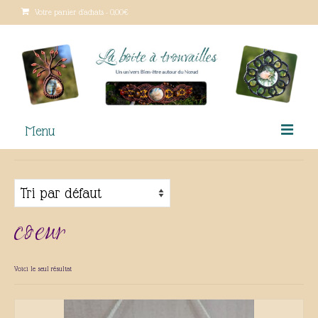
Votre panier d'achats
-
0,00
€
Menu
Le macramé
Qui suis-je ?
coeur
Lieux de vente
Boutique
Voici le seul résultat
Ateliers créatifs
Tutoriels gratuits