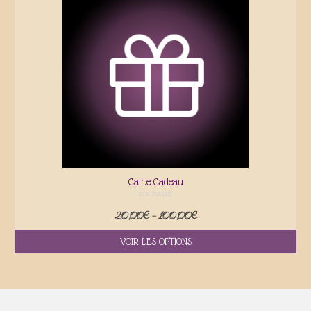
Galerie
Contact
Actualités
Carte Cadeau
NON ÉVALUÉ
20,00
€
–
100,00
€
VOIR LES OPTIONS