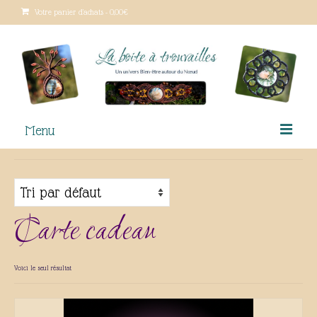
Votre panier d'achats
-
0,00
€
Menu
Le macramé
Qui suis-je ?
Carte cadeau
Lieux de vente
Boutique
Voici le seul résultat
Ateliers créatifs
Tutoriels gratuits