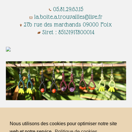
05.81.29.63.15
​​​​​​​​​​​​​​​
la.boite.a.trouvailles@live.fr
27b rue des marchands 09000 Foix
Siret : 85131917800014
la.boite.a.trouvailles@live.fr
07 81 99 16 54
Nous utilisons des cookies pour optimiser notre site
Serres sur arget, Ariège, Pyrénées
Siret : 85131917800014
web et notre service.
Politique de cookies